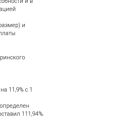
обности и в
дацией
азмер) и
платы
еринского
а 11,9% с 1
 определен
оставил 111,94%.