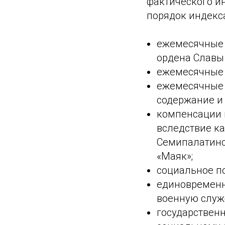
фактического и
порядок индекса
ежемесячные 
ордена Славы
ежемесячные 
ежемесячные 
содержание и
компенсации 
вследствие к
Семипалатинс
«Маяк»;
социальное по
единовременн
военную служ
государствен