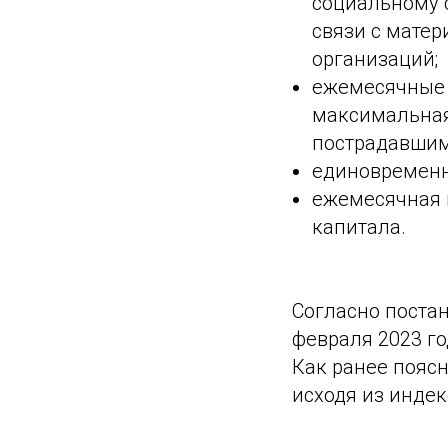
социальному 
связи с матер
организаций;
ежемесячные 
максимальная
пострадавшим
единовременн
ежемесячная 
капитала.
Согласно поста
февраля 2023 го
Как ранее поясн
исходя из индек