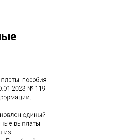
ные
ыплаты, пособия
0.01.2023 № 119
нформации.
ановлен единый
льные выплаты
я из