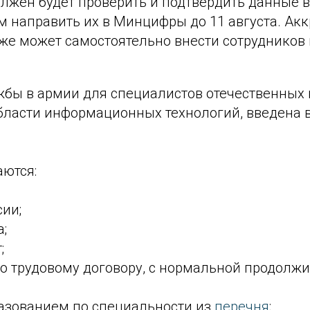
олжен будет проверить и подтвердить данные 
ем направить их в Минцифры до 11 августа. Ак
же может самостоятельно внести сотрудников 
ужбы в армии для специалистов отечественных
бласти информационных технологий, введена в
аются:
ии;
;
;
о трудовому договору, с нормальной продолж
азованием по специальности из
перечня
;