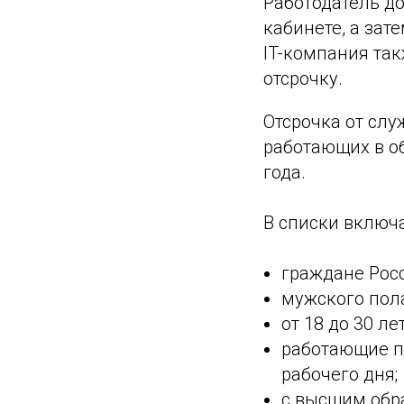
Работодатель д
кабинете, а зат
IT-компания так
отсрочку.
Отсрочка от сл
работающих в о
года.
В списки включ
граждане Росс
мужского пола
от 18 до 30 лет
работающие п
рабочего дня;
с высшим обр