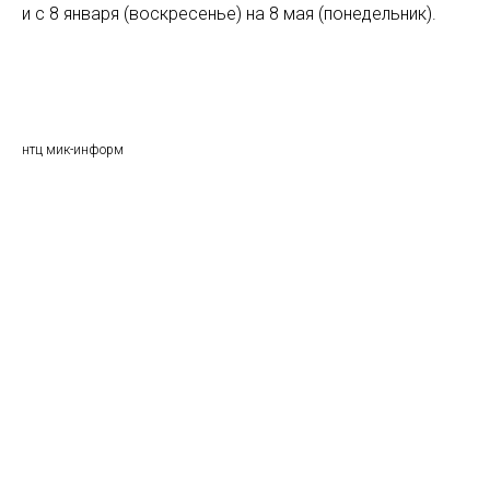
и с 8 января (воскресенье) на 8 мая (понедельник).
нтц мик-информ