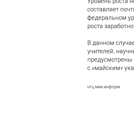
Уровень роста н
составляет почт
федеральном ур
роста заработно
В данном случае
учителей, научн
предусмотрены 
с «майским» ука
нтц мик-информ