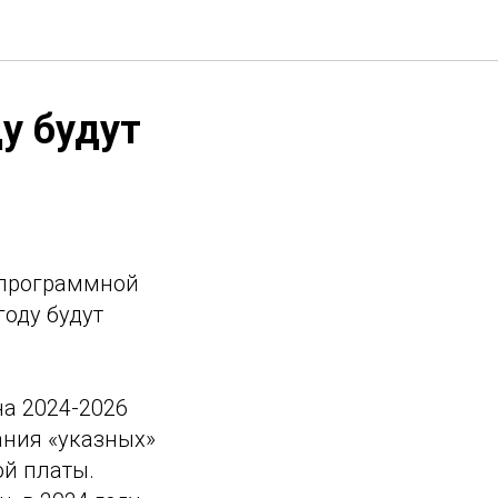
у будут
 программной
году будут
на 2024-2026
ния «указных»
ой платы.