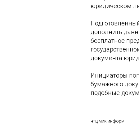
юридическом ли
Подготовленны
дополнить данн
бесплатное пре
государственно
документа юрид
Инициаторы поп
бумажного доку
подобные докум
нтц мик-информ