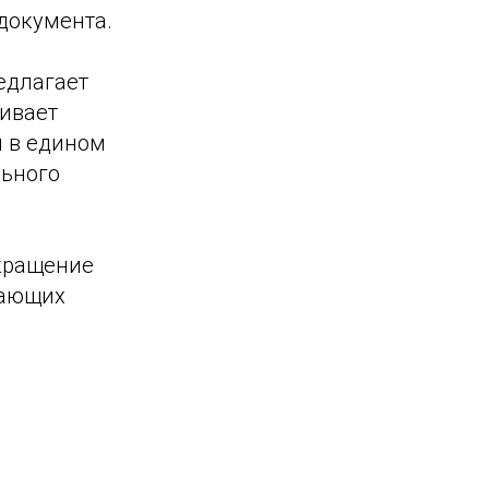
документа.
едлагает
ивает
 в едином
льного
окращение
вающих