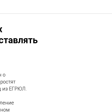
х
ставлять
н о
простят
 из ЕГРЮЛ.
вление
тном