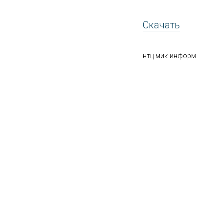
Скачать
нтц мик-информ