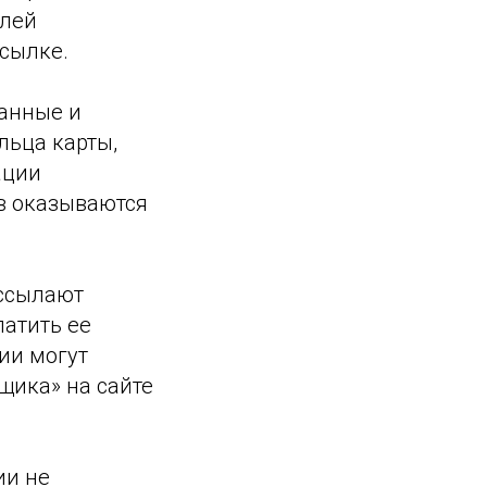
елей
сылке.
данные и
льца карты,
ации
в оказываются
ассылают
атить ее
ии могут
щика» на сайте
ии не