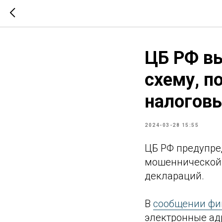
ЦБ РФ в
схему, п
налогов
2024-03-28 15:55
ЦБ РФ предупре
мошеннической 
деклараций.
В
сообщении фи
электронные ад