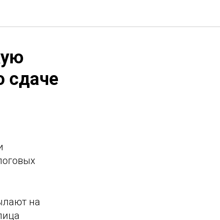
кую
о сдаче
и
логовых
ылают на
лица