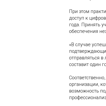
При этом практ
доступ к цифров
года. Принять у
обеспечения не
«В случае успе
подтверждающий
отправляться в 
составит один г
Соответственно,
организации, ко
возможность по
профессионализ