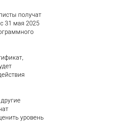
листы получат
с 31 мая 2025
рограммного
тификат,
удет
 действия
 другие
чат
ценить уровень