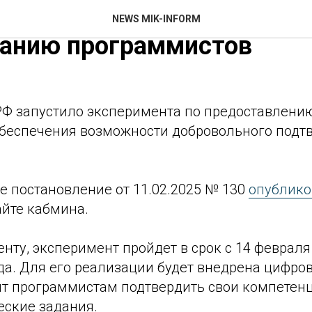
ьство запустило экспери
NEWS MIK-INFORM
ванию программистов
РФ запустило эксперимента по предоставлени
беспечения возможности добровольного подт
е постановление от 11.02.2025 № 130
опублико
йте кабмина.
нту, эксперимент пройдет в срок с 14 февраля 
да. Для его реализации будет внедрена цифро
ит программистам подтвердить свои компетен
еские задания.