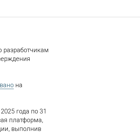
мент по
ю разработчикам
верждения
вано
на
2025 года по 31
вая платформа,
ции, выполнив