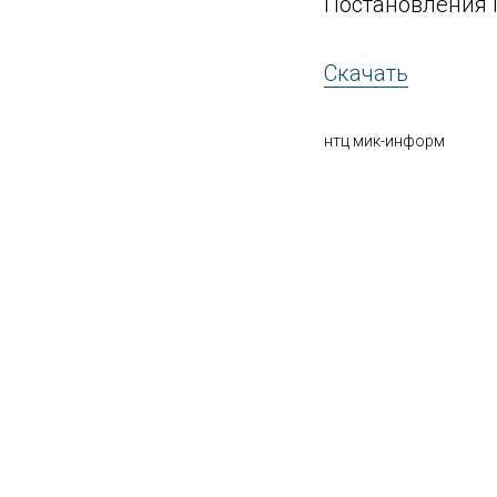
Постановления П
Скачать
нтц мик-информ