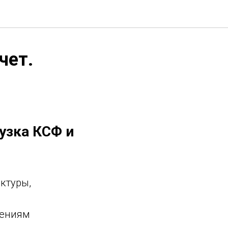
чет.
узка КСФ и
ктуры,
жениям