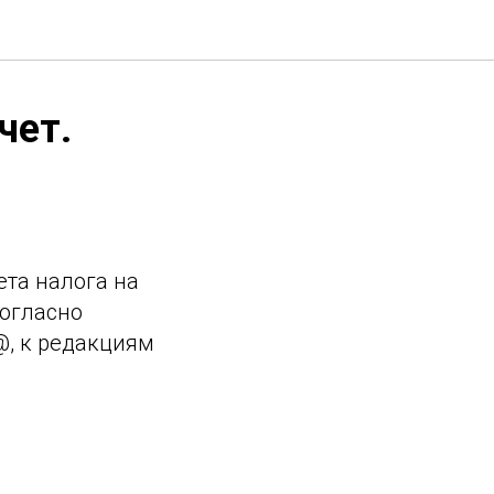
чет.
ета налога на
согласно
@, к редакциям