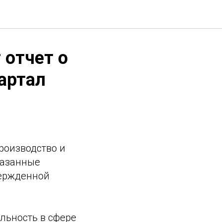
 отчет о
вартал
роизводство и
Указанные
вержденной
льность в сфере