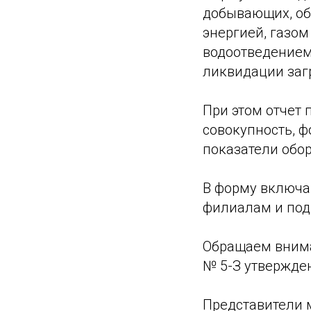
добывающих, об
энергией, газо
водоотведением,
ликвидации загр
При этом отчет
совокупность, 
показатели обор
В форму включаю
филиалам и под
Обращаем внима
№ 5-З утвержден
Представители 