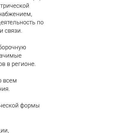
ктрической
снабжением,
деятельность по
и связи.
ыборочную
начимые
в в регионе.
о всем
ния.
ической формы
ии,