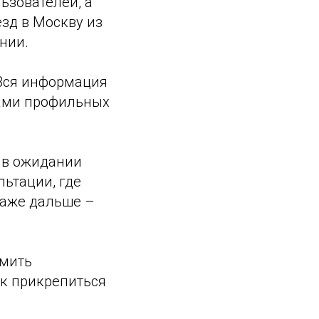
ьзователей, а
зд в Москву из
нии.
Вся информация
тами профильных
 в ожидании
льтации, где
даже дальше –
рмить
ак прикрепиться