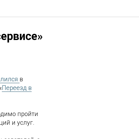
сервисе»
елился
в
«
Переезд в
одимо пройти
ий и услуг.