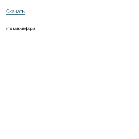
Скачать
нтц мик-информ