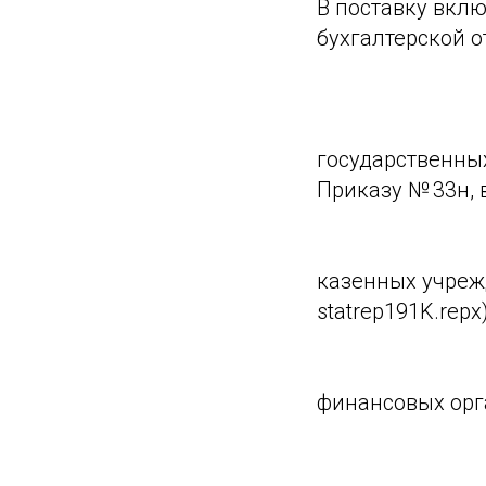
В поставку вкл
бухгалтерской о
государственны
Приказу № 33н, в
казенных учрежд
statrep191K.repx)
финансовых орган