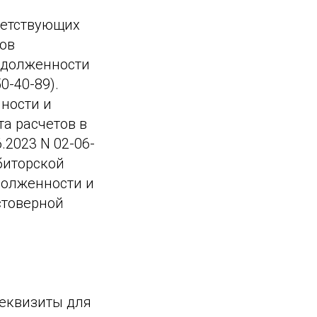
ветствующих
тов
адолженности
0-40-89).
ности и
та расчетов в
.2023 N 02-06-
биторской
долженности и
стоверной
реквизиты для