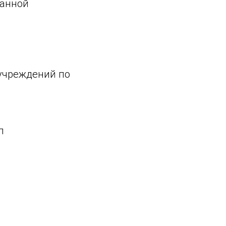
ванной
учреждений по
л