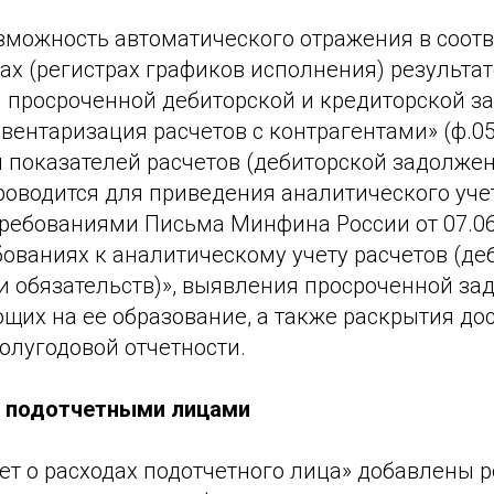
зможность автоматического отражения в соот
ах (регистрах графиков исполнения) результа
 просроченной дебиторской и кредиторской з
ентаризация расчетов с контрагентами» (ф.05
 показателей расчетов (дебиторской задолжен
роводится для приведения аналитического уче
требованиями Письма Минфина России от 07.06
бованиях к аналитическому учету расчетов (де
и обязательств)», выявления просроченной за
щих на ее образование, а также раскрытия до
олугодовой отчетности.
с подотчетными лицами
ет о расходах подотчетного лица» добавлены 