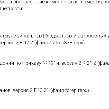
ючены обновленные комплекты регламентиро
тчетности:
х (муниципальных) бюджетных и автономных 
ерсия 2.B.17.2 (файл statrep33B.repx);
ений по Приказу № 191н, версия 2.K.21.2 (фай
;
ов, версия 2.F.13.31 (файл forep.repx).