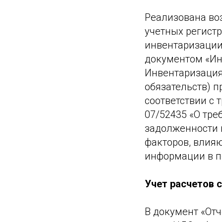
Реализована во
учетных регистр
инвентаризации
документом «Инв
Инвентаризация
обязательств) п
соответствии с 
07/52435 «О тре
задолженности 
факторов, влияю
информации в п
Учет расчетов 
В документ «Отч