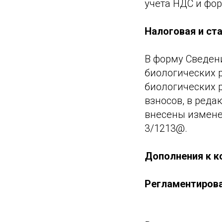
учета НДС и фо
Налоговая и ст
В форму Сведен
биологических 
биологических р
взносов, в реда
внесены измене
3/1213@.
Дополнения к к
Регламентирова