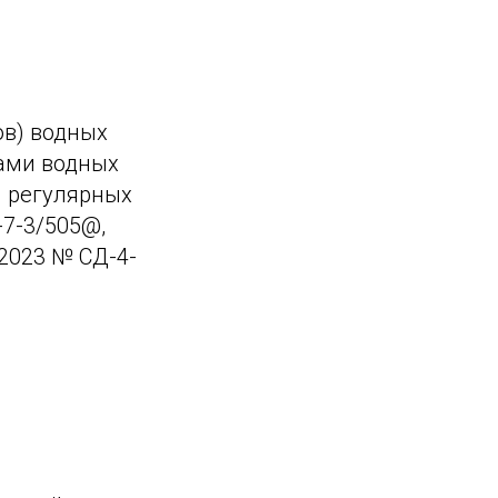
ов) водных
тами водных
и регулярных
-7-3/505@,
2023 № СД-4-