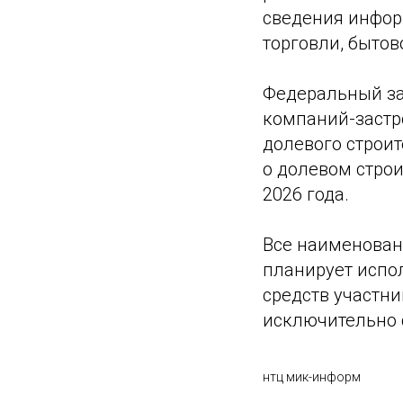
сведения инфор
торговли, бытов
Федеральный за
компаний-застр
долевого строит
о долевом строит
2026 года.
Все наименован
планирует испо
средств участн
исключительно 
нтц мик-информ