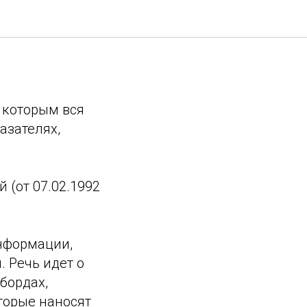
ебования
о которым вся
азателях,
 (от 07.02.1992
нформации,
 Речь идет о
бордах,
торые наносят