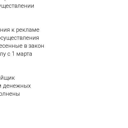
существлении
ания к рекламе
осуществления
есенные в закон
лу с 1 марта
ойщик
ем денежных
полнены