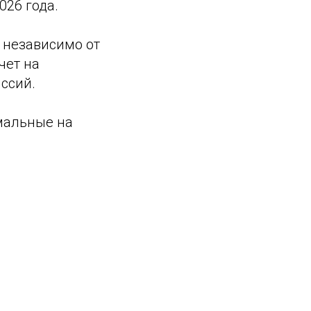
026 года.
 независимо от
чет на
ссий.
мальные на