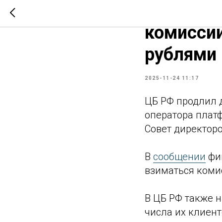
ЦБ РФ пр
комиссии
рублями
2025-11-24 11:17
ЦБ РФ продлил д
оператора плат
Совет директоро
В
сообщении
фин
взиматься коми
В ЦБ РФ также 
числа их клиен