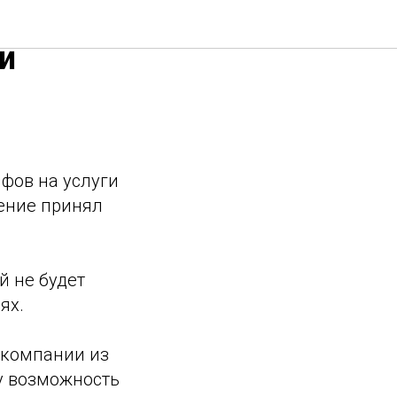
ые
и
ифов на услуги
ение принял
й не будет
ях.
 компании из
у возможность