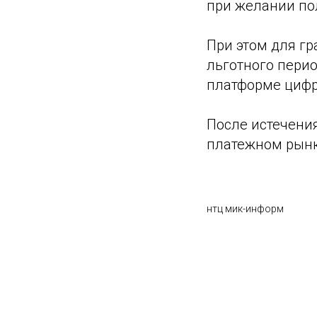
при желании по
При этом для г
льготного перио
платформе цифро
После истечени
платежном рынк
нтц мик-информ