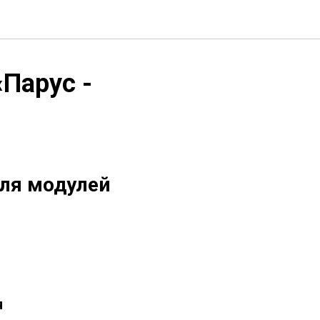
Парус -
для модулей
я