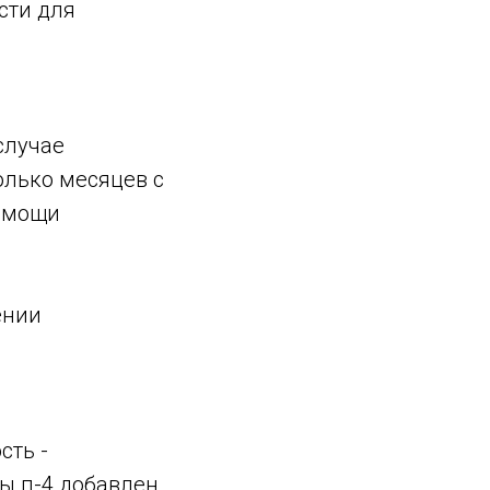
сти для
случае
олько месяцев с
омощи
ении
сть -
мы п-4 добавлен