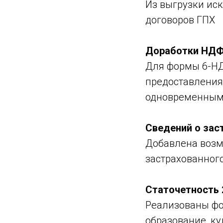
Из выгрузки ис
договоров ГПХ
Доработки НД
Для формы 6-НД
предоставления
одновременным
Сведений о зас
Добавлена возм
застрахованног
Статочетность 
Реализованы фор
образование, ку