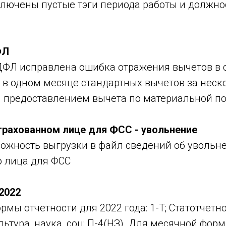
ключены пустые тэги периода работы и должно
ФЛ
ФЛ исправлена ошибка отражения вычетов в 
 в одном месяце стандартных вычетов за неск
 предоставлением вычета по материальной п
трахованном лице для ФСС - увольнение
ожность выгрузки в файл сведений об увольн
о лица для ФСС
2022
мы отчетности для 2022 года: 1-Т; Статотчетно
льтура, наука, соц; П-4(НЗ). Для месячной фор