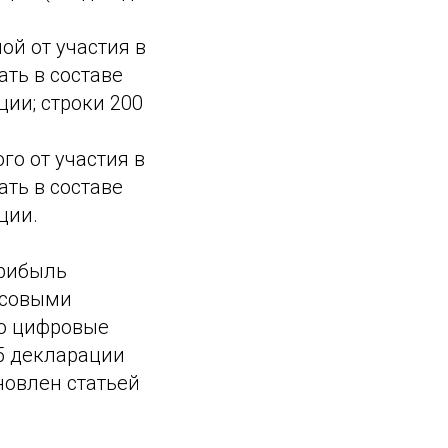
й от участия в
ть в составе
ии; строки 200
го от участия в
ть в составе
ции.
прибыль
нсовыми
о цифровые
5 декларации
ановлен статьей