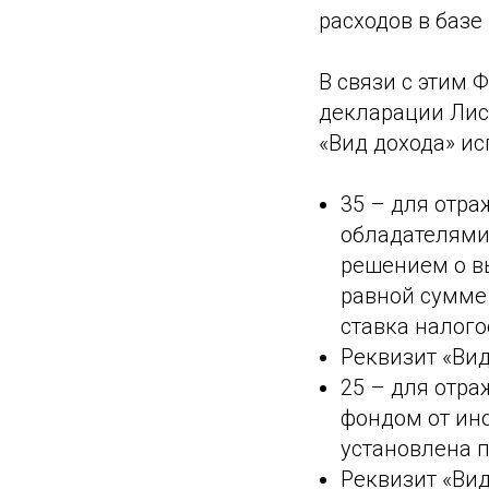
расходов в базе
В связи с этим 
декларации Лис
«Вид дохода» и
35 – для отр
обладателями
решением о в
равной сумме
ставка налого
Реквизит «Вид
25 – для отр
фондом от ин
установлена п
Реквизит «Вид