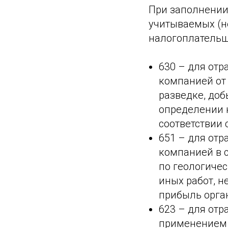
При заполнении 
учитываемых (н
налогоплательщ
630 – для от
компанией от 
разведке, до
определении 
соответствии 
651 – для от
компанией в с
по геологиче
иных работ, н
прибыль орган
623 – для от
применением 