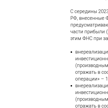
С середины 2023
РФ, внесенные 
предусматриваю
части прибыли (
этим ФНС при з
внереализацио
инвестиционн
(производным
отражать в со
операции» – 1
внереализацио
инвестиционн
(производным
отражать в со