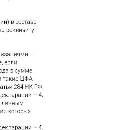
ии) в составе
по реквизиту
низациями –
, если
да в сумме,
 такие ЦФА,
атьи 284 НК РФ.
декларации – 4.
х личным
ия которых
декларации – 4.