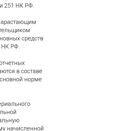
и 251 НК РФ.
я нарастающим
ательщиком
новных средств
 НК РФ.
 отчетных
ются в составе
основной норме
териального
альной
чальную
мму начисленной