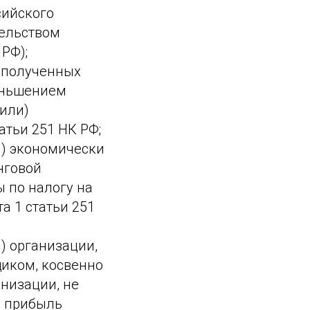
сийского
тельством
РФ);
и полученных
еньшением
(или)
атьи 251 НК РФ;
й) экономически
нговой
 по налогу на
а 1 статьи 251
) организации,
щиком, косвенно
низации, не
а прибыль