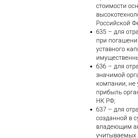
стоимости осн
высокотехнол
Российской Фе
635 – для от
при погашени
уставного кап
имущественных
636 – для отр
значимой орг
компании, не
прибыль орган
НК РФ;
637 – для отр
созданной в 
владеющим ак
учитываемых 