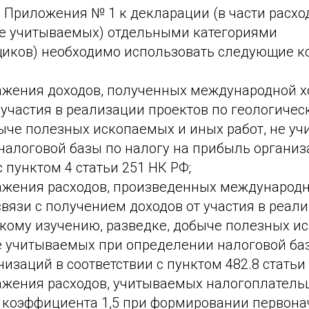
Приложения № 1 к декларации (в части расход
е учитываемых) отдельными категориями
иков) необходимо использовать следующие к
ражения доходов, полученных международной 
участия в реализации проектов по геологичес
быче полезных ископаемых и иных работ, не у
налоговой базы по налогу на прибыль организ
с пунктом 4 статьи 251 НК РФ;
ражения расходов, произведенных международ
вязи с получением доходов от участия в реал
скому изучению, разведке, добыче полезных и
е учитываемых при определении налоговой баз
изаций в соответствии с пунктом 482.8 статьи 
ражения расходов, учитываемых налогоплатель
коэффициента 1,5 при формировании первона