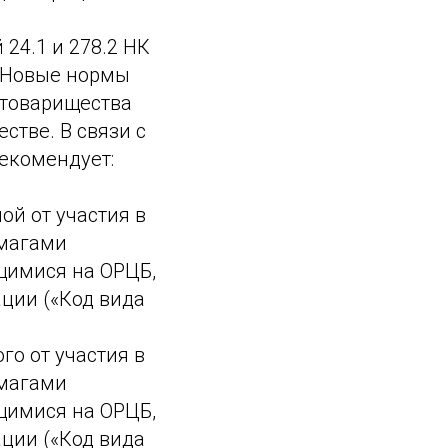
24.1 и 278.2 НК
. Новые нормы
 товарищества
стве. В связи с
екомендует:
й от участия в
умагами
щимися на ОРЦБ,
ации («Код вида
го от участия в
умагами
щимися на ОРЦБ,
ации («Код вида