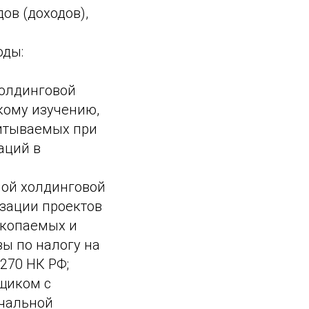
ов (доходов),
оды:
холдинговой
кому изучению,
читываемых при
аций в
ной холдинговой
изации проектов
скопаемых и
ы по налогу на
270 НК РФ;
щиком с
чальной