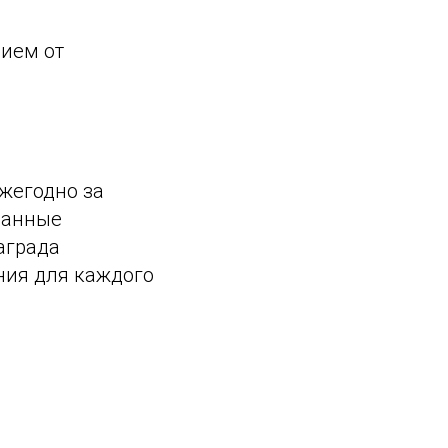
ием от
ежегодно за
санные
аграда
ния для каждого