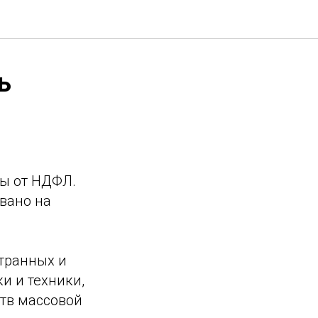
ь
ны от НДФЛ.
вано на
транных и
и и техники,
ств массовой