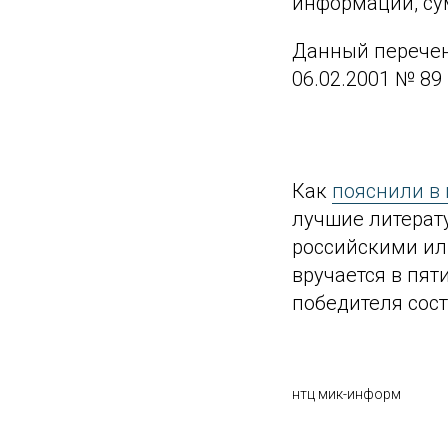
информации, су
Данный перечен
06.02.2001 № 89 
Как
пояснили в 
лучшие литерат
российскими ил
вручается в пя
победителя сост
нтц мик-информ