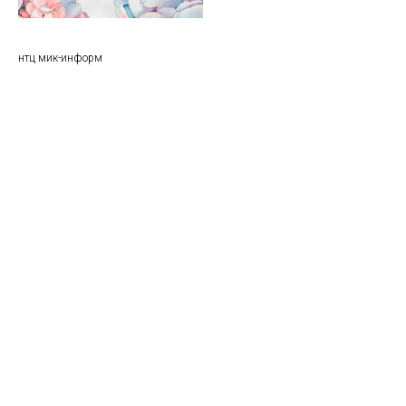
нтц мик-информ