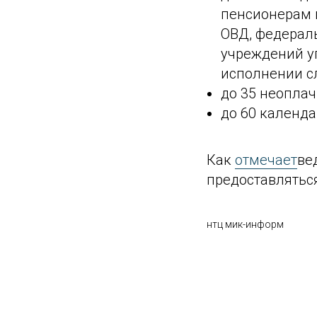
пенсионерам п
ОВД, федерал
учреждений у
исполнении с
до 35 неоплач
до 60 календа
Как
отмечает
ве
предоставляться
нтц мик-информ