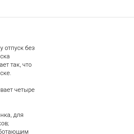
тавить
у отпуск без
уска
ет так, что
ске.
ивает четыре
нка, для
ов;
работающим