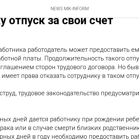
ботодатель обязан предос
NEWS MIK-INFORM
у отпуск за свой счет
аботника работодатель может предоставить ем
аботной платы. Продолжительность такого отп
глашением сторон трудового договора. Но быва
 имеет права отказать сотруднику в таком отпу
струд, трудовое законодательство предусматр
ных дней дается работнику при рождении ребе
рака или в случае смерти близких родственник
арных дней в году необходимо предоставить 