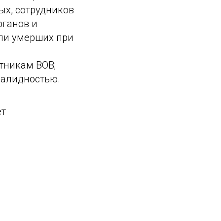
ых, сотрудников
рганов и
ли умерших при
тникам ВОВ;
валидностью.
ет