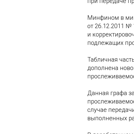
при передаче п
Минфином в мин
от 26.12.2011 №
и корректировоч
подлежащих пр
Табличная часть
дополнена ново
прослеживаемост
Данная графа з
прослеживаемост
случае передач
выполненных ра