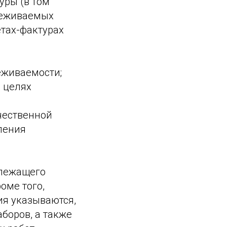
уры (в том
леживаемых
етах-фактурах
еживаемости;
 целях
чественной
ления
длежащего
оме того,
ия указываются,
аборов, а также