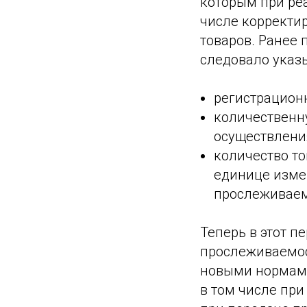
которым при ре
числе корректи
товаров. Ранее
следовало указы
регистрацион
количественн
осуществлени
количество т
единице изме
прослеживаем
Теперь в этот п
прослеживаемост
новыми нормами
в том числе при