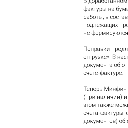
В доработанном 
фактуры на бум
работы, в соста
подлежащих про
не формируются
Поправки предла
отгрузке». В на
документа об от
счете-фактуре.
Теперь Минфин 
(при наличии) и
этом также можн
счета-фактуры,
документов) об 