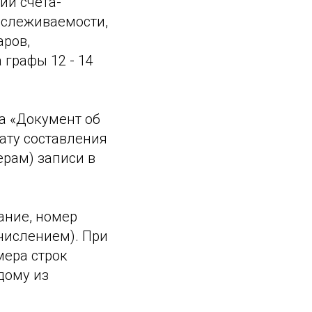
ии счета-
ослеживаемости,
аров,
графы 12 - 14
а «Документ об
дату составления
ерам) записи в
ание, номер
ечислением). При
мера строк
дому из