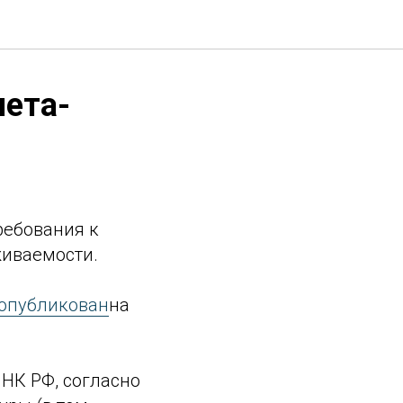
чета-
ребования к
живаемости.
опубликован
на
 НК РФ, согласно