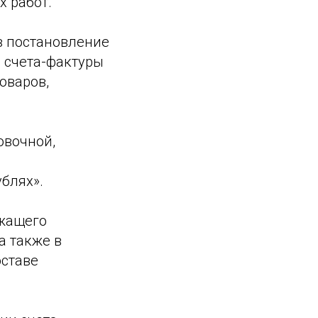
 работ.
в постановление
а счета-фактуры
оваров,
овочной,
блях».
ежащего
а также в
оставе