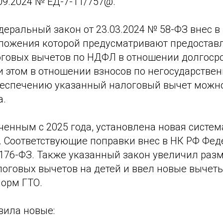
09.2024 № ЕД-7-11/757@.
деральный закон от 23.03.2024 № 58-ФЗ внес 
положения которой предусматривают предостав
говых вычетов по НДФЛ в отношении долгоср
и этом в отношении взносов по негосударстве
еспечению указанный налоговый вычет можно
а.
ченным с 2025 года, установлена новая систе
. Соответствующие поправки внес в НК РФ Фе
 176-ФЗ. Также указанный закон увеличил раз
оговых вычетов на детей и ввел новые вычеты
норм ГТО.
вила новые: