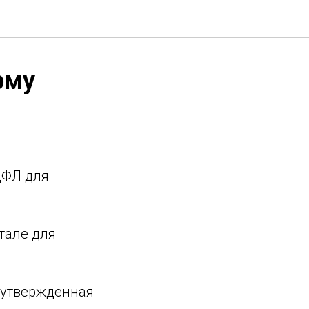
рму
ДФЛ для
тале для
 утвержденная