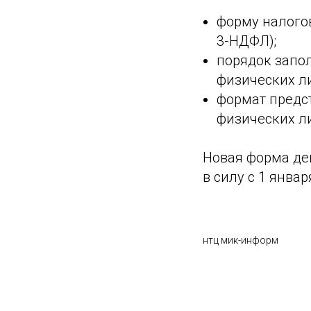
форму налогов
3-НДФЛ);
порядок запо
физических л
формат предс
физических л
Новая форма де
в силу с 1 январ
нтц мик-информ