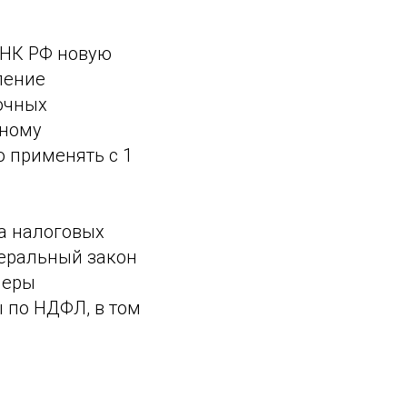
в НК РФ новую
ление
очных
нному
 применять с 1
ма налоговых
деральный закон
меры
 по НДФЛ, в том