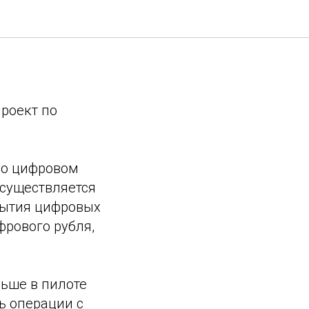
ераций,
проект по
ы о цифровом
осуществляется
крытия цифровых
фрового рубля,
ньше в пилоте
ь операции с