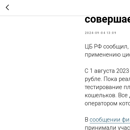
Компания
соверша
2024-09-04 13:09
ЦБ РФ сообщил, 
применению циф
С 1 августа 202
рубле. Пока реа
тестирование п
кошельков. Все
оператором кото
В
сообщении фи
принимали участ