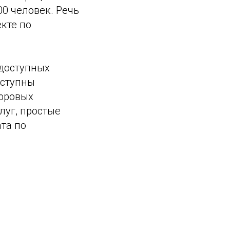
0 человек. Речь
екте по
 доступных
оступны
ифровых
луг, простые
ата по