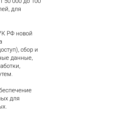
 50 000 до 100
лей, для
УК РФ новой
а
оступ), сбор и
ные данные,
аботки,
утем.
обеспечение
ных для
ых.