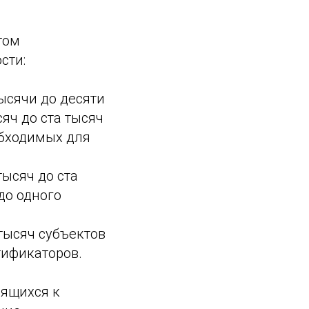
том
сти:
ысячи до десяти
яч до ста тысяч
обходимых для
ысяч до ста
до одного
тысяч субъектов
тификаторов.
сящихся к