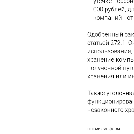
утечке персон
000 рублей, д
компаний - от
Одобренный зак
статьей 272.1. 
использование, 
хранение компь
полученной путе
хранения или и
Также уголовная
функционирован
незаконного хр
нтц мик-информ