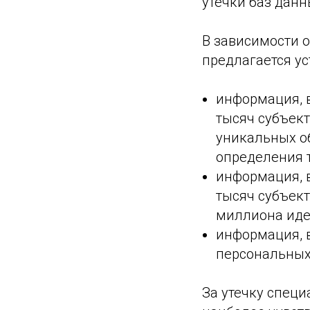
утечки баз дан
В зависимости 
предлагается у
информация, 
тысяч субъект
уникальных о
определения т
информация, 
тысяч субъект
миллиона иде
информация, 
персональных
За утечку спец