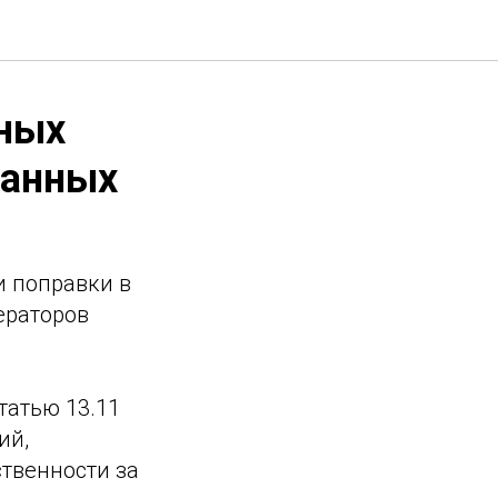
тных
данных
и поправки в
ераторов
татью 13.11
ий,
твенности за