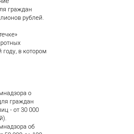
ние
ля граждан
ллионов рублей.
течке»
оротных
году, в котором
мнадзора о
для граждан
иц - от 30 000
й).
мнадзора об