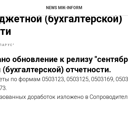
джет 7. Бухгалтерия. Об
NEWS MIK-INFORM
жетной (бухгалтерской)
ти
"ПАРУС"
но обновление к релизу "сентябр
(бухгалтерской) отчетности.
ты по формам 0503123, 0503125, 0503169, 0503
73.
зованных доработок изложено в Сопроводител