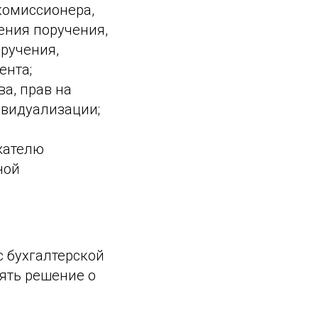
комиссионера,
ения поручения,
ручения,
ента;
ва, прав на
ивидуализации;
жателю
ной
с бухгалтерской
нять решение о