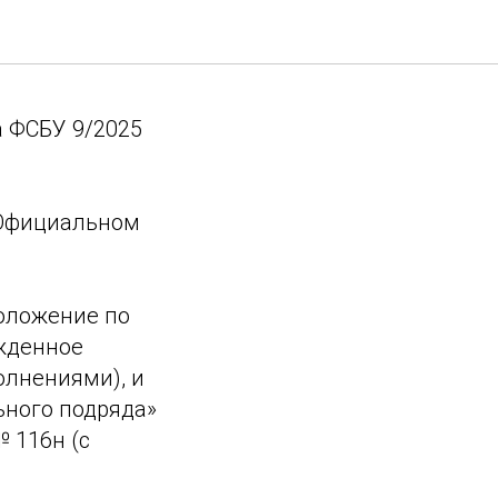
оходы»
а ФСБУ 9/2025
Официальном
оложение по
ржденное
лнениями), и
ьного подряда»
№ 116н (с