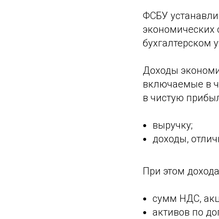
ФСБУ устанавли
экономических 
бухгалтерском у
Доходы экономи
включаемые в ч
в чистую прибыл
выручку;
доходы, отлич
При этом доход
сумм НДС, ак
активов по до