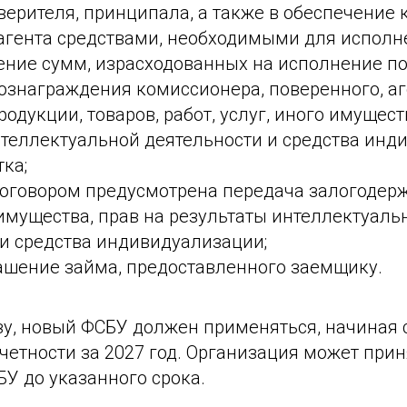
верителя, принципала, а также в обеспечение 
 агента средствами, необходимыми для исполн
ение сумм, израсходованных на исполнение по
ознаграждения комиссионера, поверенного, аг
одукции, товаров, работ, услуг, иного имущест
нтеллектуальной деятельности и средства инд
тка;
 договором предусмотрена передача залогодер
имущества, прав на результаты интеллектуаль
 и средства индивидуализации;
гашение займа, предоставленного заемщику.
зу, новый ФСБУ должен применяться, начиная 
четности за 2027 год. Организация может при
У до указанного срока.