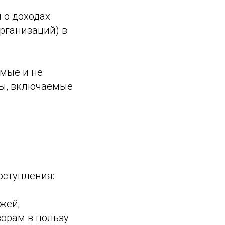
 о доходах
рганизаций) в
мые и не
ды, включаемые
оступления:
жей;
ворам в пользу