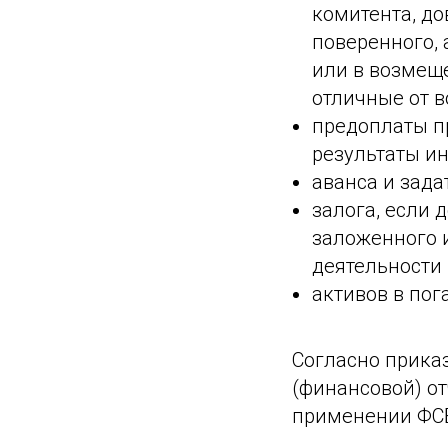
комитента, до
поверенного,
или в возмещ
отличные от в
предоплаты пр
результаты и
аванса и зада
залога, если
заложенного 
деятельности
активов в по
Согласно прика
(финансовой) от
применении ФСБ