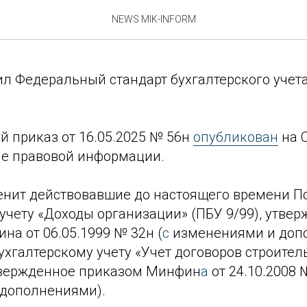
утвердил ФСБУ 9/2025 «Д
NEWS MIK-INFORM
л Федеральный стандарт бухгалтерского учет
й приказ от 16.05.2025 № 56н
опубликован
на 
ле правовой информации.
нит действовавшие до настоящего времени П
учету ‎«Доходы организации» (ПБУ 9/99), утве
а ‎от 06.05.1999 № 32н (
с
изменениями и допо
хгалтерскому учету «Учет договоров строител
утвержденное приказом Минфин
а
от 24.10.2008 
дополнениями).