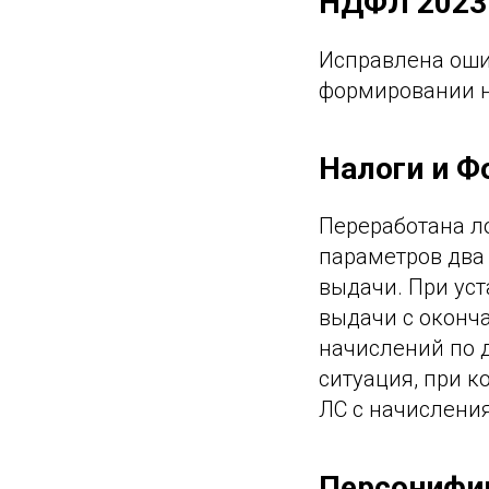
НДФЛ 2023
Исправлена оши
формировании н
Налоги и 
Переработана ло
параметров два 
выдачи. При ус
выдачи с оконч
начислений по 
ситуация, при к
ЛС с начислени
Персонифиц