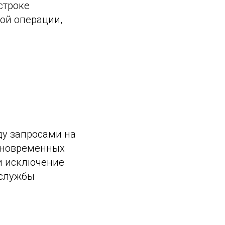
строке
ой операции,
ду запросами на
одновременных
 и исключение
 службы