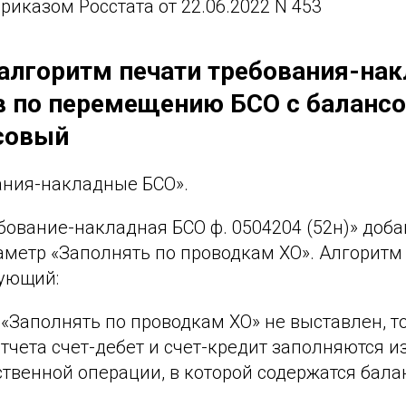
приказом Росстата от 22.06.2022 N 453
алгоритм печати требования-на
 по перемещению БСО с балансо
совый
ания-накладные БСО».
бование-накладная БСО ф. 0504204 (52н)» доб
аметр «Заполнять по проводкам ХО». Алгоритм
ующий:
 «Заполнять по проводкам ХО» не выставлен, то
чета счет-дебет и счет-кредит заполняются и
твенной операции, в которой содержатся бала