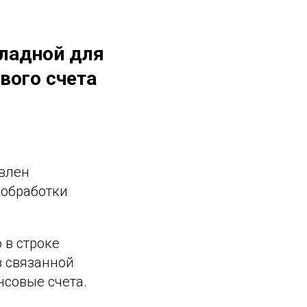
кладной для
вого счета
авлен
 обработки
 в строке
з связанной
нсовые счета.