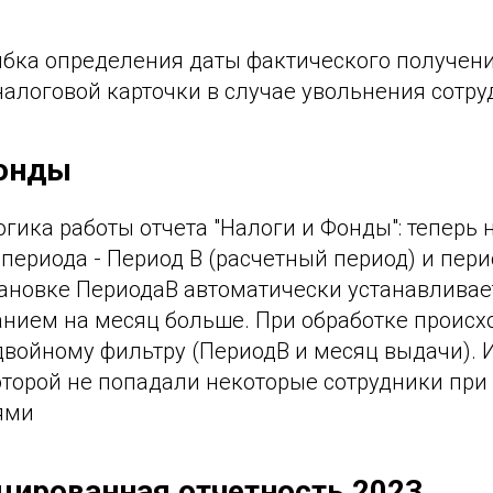
бка определения даты фактического получени
алоговой карточки в случае увольнения сотру
Фонды
гика работы отчета "Налоги и Фонды": теперь 
периода - Период В (расчетный период) и пер
тановке ПериодаВ автоматически устанавливае
анием на месяц больше. При обработке происх
двойному фильтру (ПериодВ и месяц выдачи). 
оторой не попадали некоторые сотрудники при 
ями
ированная отчетность 2023