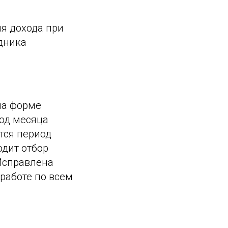
я дохода при
дника
на форме
иод месяца
тся период
одит отбор
Исправлена
работе по всем