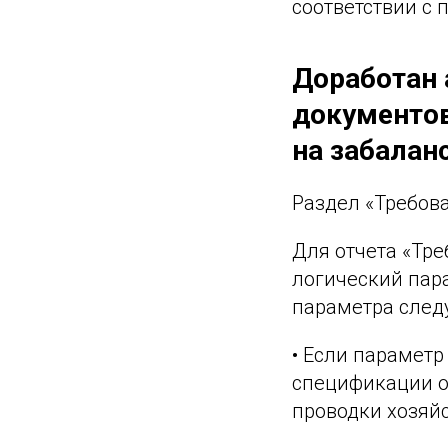
соответствии с 
Доработан 
документов
на забалан
Раздел «Требов
Для отчета «Тре
логический пар
параметра след
• Если параметр
спецификации от
проводки хозяйс