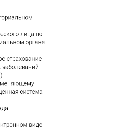
иториальном
еского лица по
риальном органе
ое страхование
х заболеваний
);
рименяющему
щенная система
нда.
ектронном виде