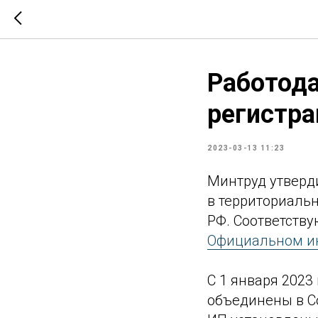
Работода
регистра
2023-03-13 11:23
Минтруд утверди
‎в территориаль
РФ. Соответству
Официальном ин
С 1 января 202
объединены в Со