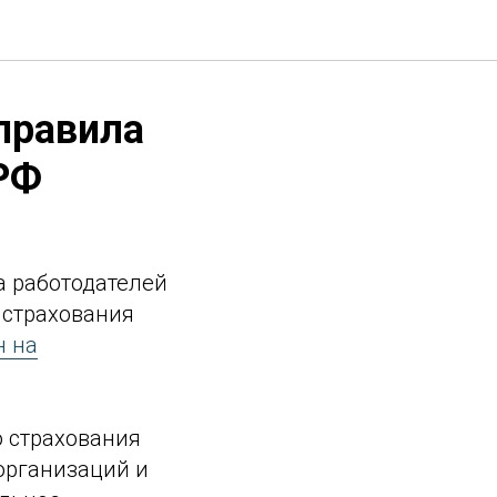
правила
РФ
а работодателей
 страхования
н на
о страхования
организаций и