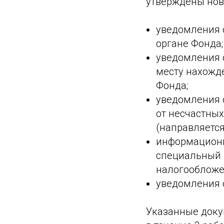
утверждены нов
уведомления о
органе Фонда;
уведомления о
месту нахожд
Фонда;
уведомления 
от несчастны
(направляется
информационн
специальный 
налогообложе
уведомления о
Указанные доку