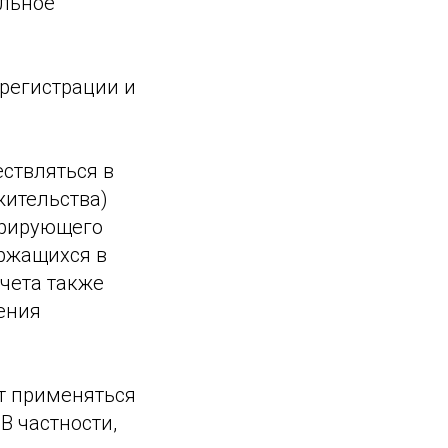
ельное
 регистрации и
ствляться в
жительства)
трирующего
ержащихся в
учета также
ения
ут применяться
В частности,