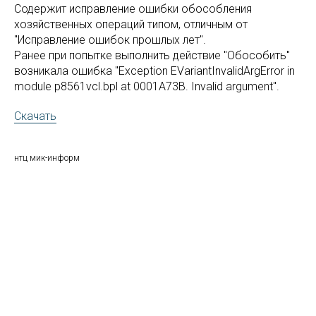
Содержит исправление ошибки обособления
хозяйственных операций типом, отличным от
"Исправление ошибок прошлых лет".
Ранее при попытке выполнить действие "Обособить"
возникала ошибка "Exception EVariantInvalidArgError in
module p8561vcl.bpl at 0001A73B. Invalid argument".
Скачать
нтц мик-информ