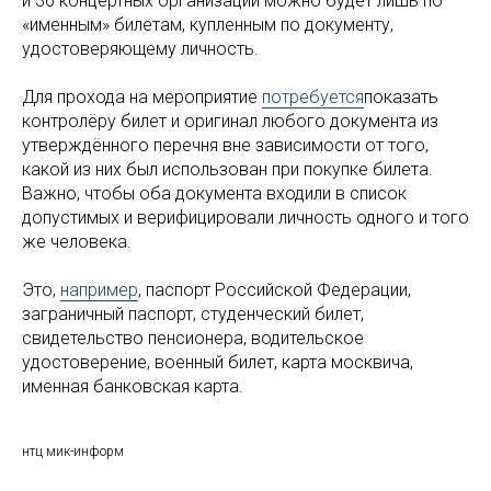
и 36 концертных организаций можно будет лишь по
«именным» билетам, купленным по документу,
удостоверяющему личность.
Для прохода на мероприятие
потребуется
показать
контролёру билет и оригинал любого документа из
утверждённого перечня вне зависимости от того,
какой из них был использован при покупке билета.
Важно, чтобы оба документа входили в список
допустимых и верифицировали личность одного и того
же человека.
Это,
например
, паспорт Российской Федерации,
заграничный паспорт, студенческий билет,
свидетельство пенсионера, водительское
удостоверение, военный билет, карта москвича,
именная банковская карта.
нтц мик-информ