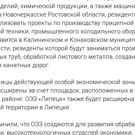
зделий, химической продукции, а также машин
в Новочеркасске Ростовской области, резиден
лизовать проекты по производству прицепной
й техники, промышленного холодильного обор
явится в Калининском и Конаковском муници
сти, резиденты которой будут заниматься про
х труб, обработкой листового металла, созда
 канатных дорог.
аницы действующей особой экономической зон
расширены за счет площадок, расположенных 
районе. ОЭЗ «Липецк» также будет расширена 
й территории в Липецке.
мнили, что ОЭЗ создаются для развития обра
, высокотехнологичных отраслей экономики, 