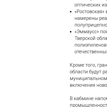
оптических и
«Ростовская» 
намерены реа
полуприцепно
«Эммаусс» по
Тверской обла
полиэтиленовы
отечественных
Кроме того, гр
области будут 
муниципальном 
включения ново
В кабмине напо
промышленности