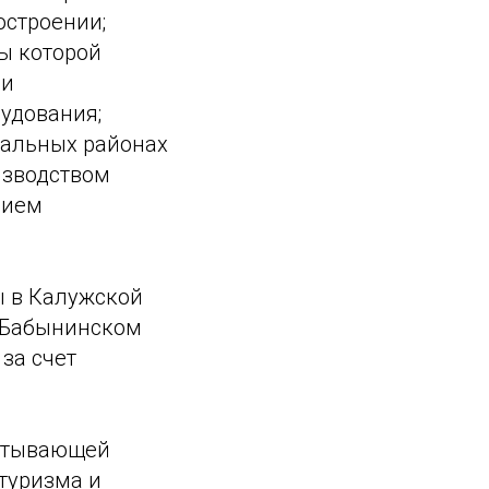
остроении;
ты которой
 и
удования;
пальных районах
изводством
нием
ы в Калужской
в Бабынинском
за счет
батывающей
туризма и