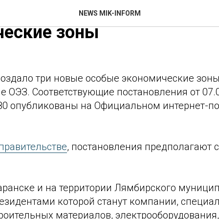
ьство создало три новые
NEWS MIK-INFORM
ческие зоны
создало три новые особые экономические зон
 ОЭЗ. Соответствующие постановления от 07.0
 280 опубликованы на Официальном интернет-п
правительстве
, постановления предполагают 
Саранске и на территории Лямбирского муници
резидентами которой станут компании, специ
роительных материалов, электрооборудования,