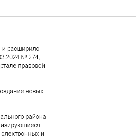
 особые
ы и расширило
3.2024 № 274,
ортале правовой
создание новых
пального района
ализирующиеся
 электронных и