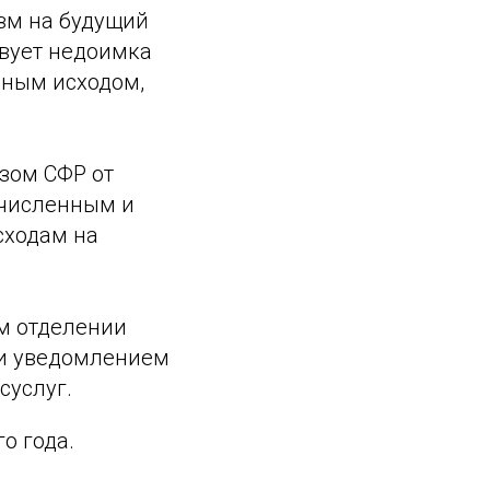
зм на будущий
ствует недоимка
ьным исходом,
зом СФР от
ачисленным и
сходам на
м отделении
 и уведомлением
суслуг.
о года.