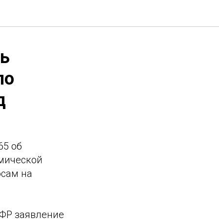
ть
по
д
65 об
омической
осам на
СФР заявление