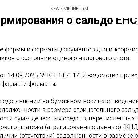
ановила новые формы док
NEWS MIK-INFORM
рмирования о сальдо ЕНС
е формы и форматы документов для информи
ков о состоянии единого налогового счета.
от 14.09.2023 № КЧ-4-8/11712 ведомство приво
 формы и форматы:
представлении на бумажном носителе сведени
задолженности в размере отрицательного сальд
ости сумм денежных средств, перечисленных 
ового платежа (агрегированные данные) (КНД 
личии (отсутствии) задолженности в размере 