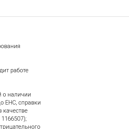
ументов
рования
дит работе
й о наличии
о ЕНС, справки
в качестве
1166507);
отрицательного