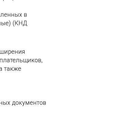
сленных в
ные) (КНД
сширения
плательщиков,
а также
нных документов