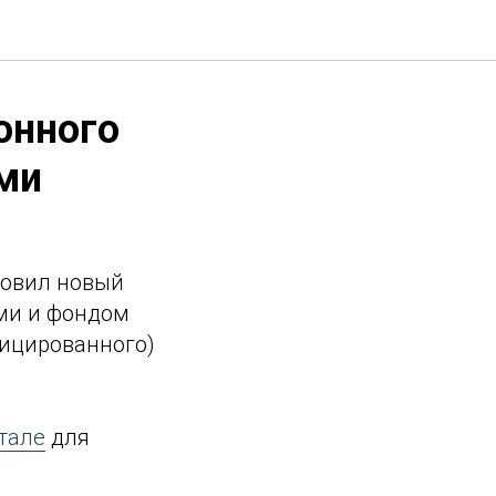
онного
ми
товил новый
ми и фондом
ицированного)
тале
для