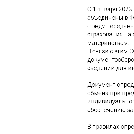
С 1 января 202
объединены в Ф
фонду переданы
страхования на 
материнством.
В связи с этим 
документооборо
сведений для и
Документ опред
обмена при пре
индивидуальног
обеспечению за
В правилах опре