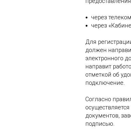
предоставления
через телеко
через «Кабине
Для регистраци
должен направи
электронного до
направит работ
отметкой об удо
подключение.
Согласно прави
осуществляется
документов, за
подписью.