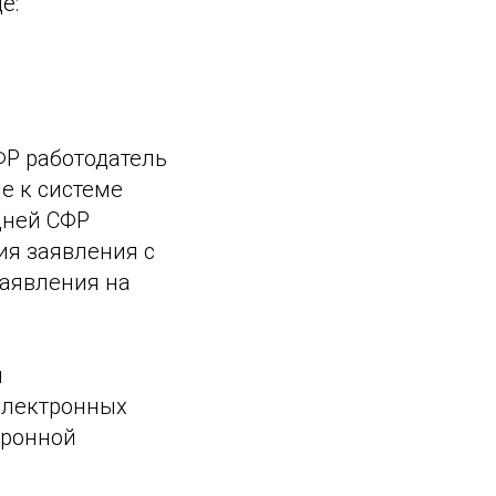
е:
ФР работодатель
е к системе
дней СФР
ия заявления с
заявления на
й
электронных
тронной