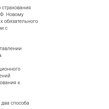
о страхования
РФ. Новому
х обязательного
зи с
ставлении
а.
ционного
ений
ования к
 два способа