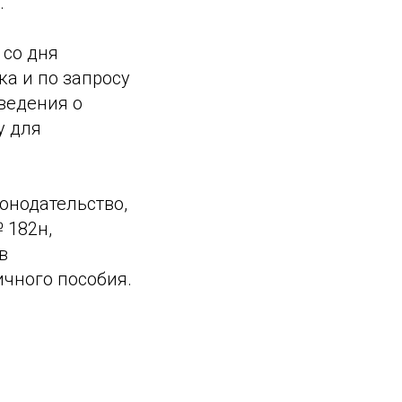
.
 со дня
а и по запросу
ведения о
у для
конодательство,
 182н,
в
чного пособия.