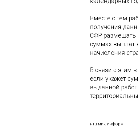
календарных го
Вместе с тем ра
получения данн
СФР размещать 
суммах выплат в
начисления стра
В связи с этим 
если укажет су
выданной работн
территориальны
нтц мик-информ