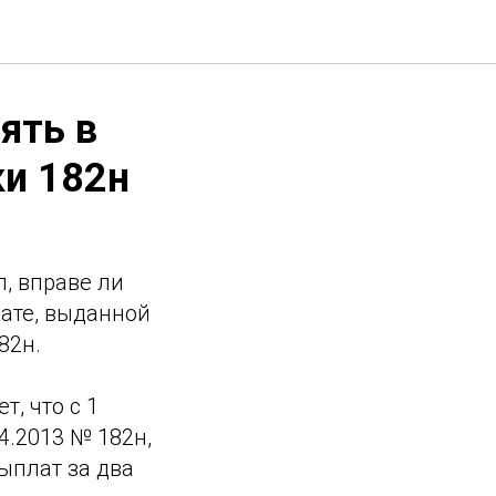
ять в
ки 182н
, вправе ли
лате, выданной
82н.
, что с 1
4.2013 № 182н,
ыплат за два