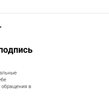
т
подпись
уальные
ебе
о обращения в