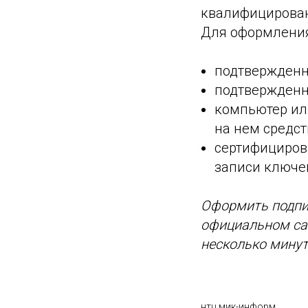
квалифицирован
Для оформления
подтвержденна
подтвержденна
компьютер ил
на нем средс
сертифициров
записи ключе
Оформить подпи
официальном са
несколько минут
нтц мик-информ