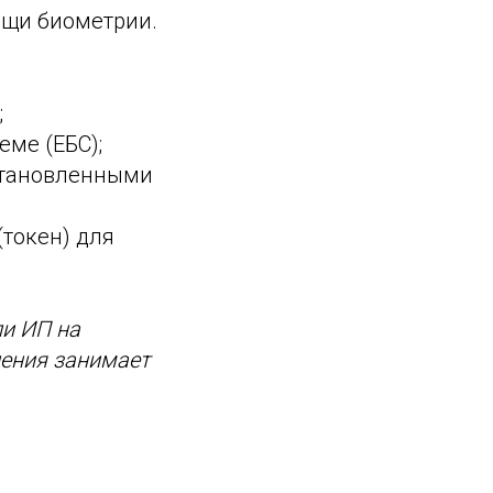
ощи биометрии.
;
ме (ЕБС);
установленными
токен) для
ли ИП на
ления занимает