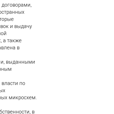
 договорами,
остранных
оторые
вок и выдачу
ной
, а также
авлена в
ми, выданными
онным
власти ‎по
ых
ных микросхем.
бственности, в