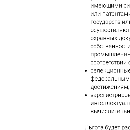
имеющими сил
или патентам
государств ‎
осуществляют
охранных док
собственности
промышленные
соответствии
селекционные
федеральным 
достижениям;
зарегистриро
интеллектуал
вычислительн
Льгота будет ра