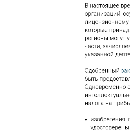
В настоящее вре
организаций, о
лицензионному 
которые принад
регионы могут 
части, зачисля
указанной деят
Одобренный
за
быть предостав
Одновременно о
интеллектуальн
налога на прибы
изобретения,
удостоверены