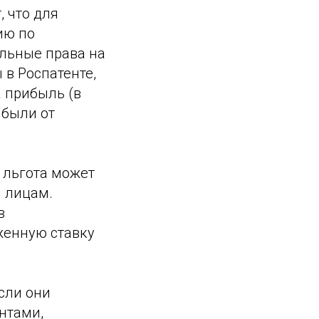
, что для
ию по
льные права на
в Роспатенте,
 прибыль (в
ибыли от
я льгота может
 лицам.
в
женную ставку
ли ‎они
нтами,