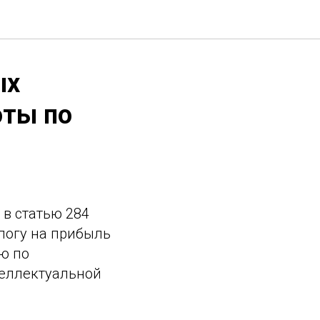
ых
оты по
 в статью 284
логу на прибыль
ю по
теллектуальной