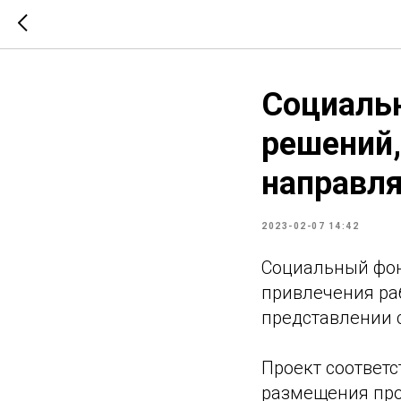
Социаль
решений,
направл
2023-02-07 14:42
Социальный фон
привлечения ра
представлении 
Проект соответ
размещения про