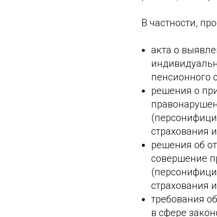
В частности, пр
акта о выявл
индивидуальн
пенсионного с
решения о при
правонарушен
(персонифици
страхования и
решения об от
совершение п
(персонифици
страхования и
требования о
в сфере зако