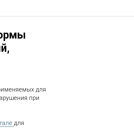
формы
й,
применяемых для
нарушения при
ртале
для