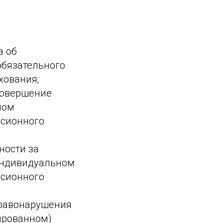
а об
обязательного
хования;
совершение
ном
нсионного
ности за
индивидуальном
нсионного
правонарушения
ированном)