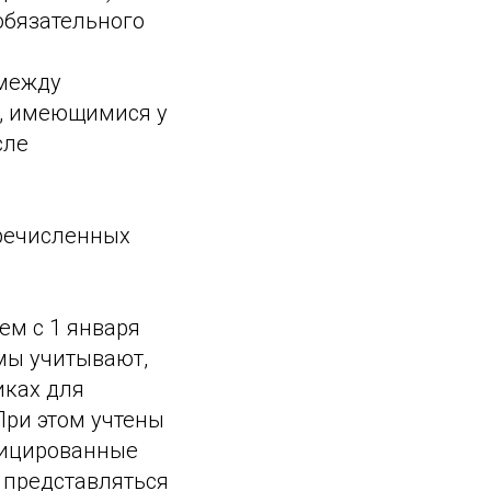
обязательного
 между
, имеющимися у
сле
еречисленных
ем с 1 января
мы учитывают,
иках для
При этом учтены
фицированные
ы представляться