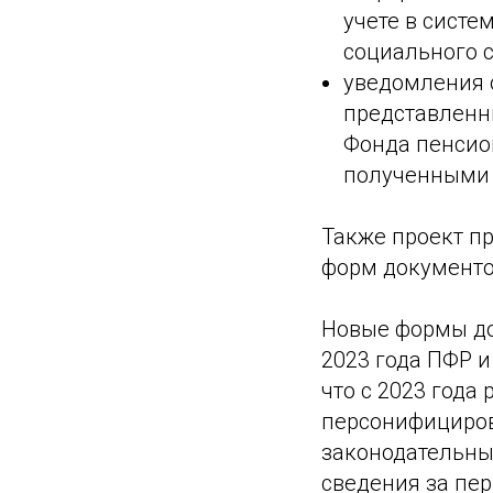
учете в систе
социального с
уведомления 
представленн
Фонда пенсион
полученными 
Также проект п
форм документо
Новые формы до
2023 года ПФР 
что с 2023 года
персонифициров
законодательны
сведения за пер