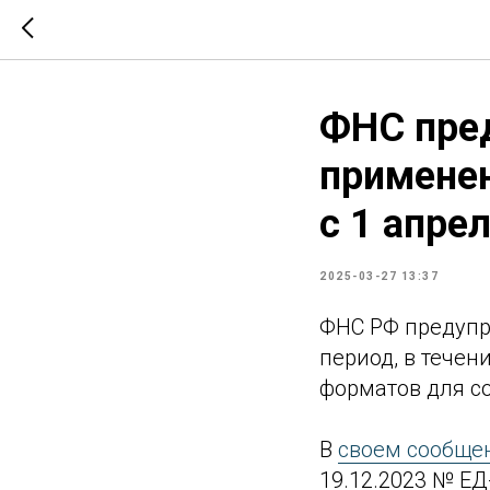
ФНС пред
применен
с 1 апре
2025-03-27 13:37
ФНС РФ предупр
период, в тече
форматов для с
В
своем сообще
19.12.2023 № Е