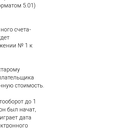
орматом 5.01)
ного счета-
удет
жении № 1 к
старому
оплательщика
енную стоимость.
тооборот до 1
он был начат,
играет дата
ектронного