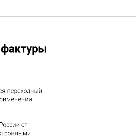
-фактуры
тся переходный
 применении
России от
ектронными