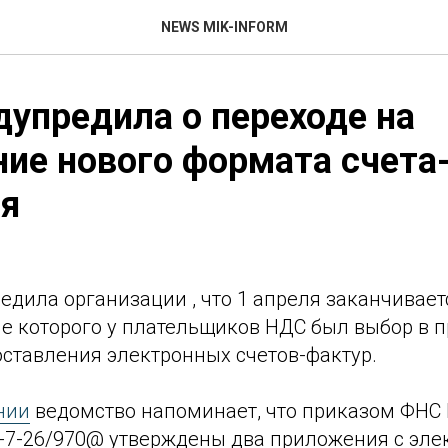
NEWS MIK-INFORM
упредила о переходе на
ие нового формата счета
ля
едила организации , что 1 апреля заканчивае
ние которого у плательщиков НДС был выбор в
оставления электронных счетов-фактур.
нии
ведомство напоминает, что приказом ФНС 
Д-7-26/970@ утверждены два приложения с эл