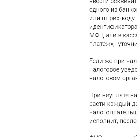
ввести реквизи
одного из банко
или штрих-коду 
идентификатора 
МФЦ или в касс
платеж»,- уточн
Если же при на
налоговое уведо
налоговом орга
При неуплате на
расти каждый д
налогоплательщи
исполнит, посл