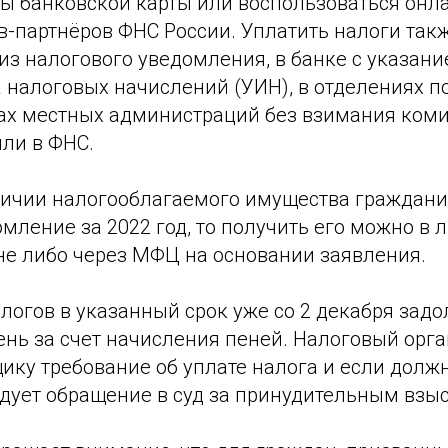
ты банковской карты или воспользоваться онл
в-партнёров ФНС России. Уплатить налоги так
из налогового уведомления, в банке с указан
налоговых начислений (УИН), в отделениях по
ах местных администраций без взимания коми
или в ФНС.
личии налогооблагаемого имущества граждани
мление за 2022 год, то получить его можно в
не либо через МФЦ на основании заявления.
логов в указанный срок уже со 2 декабря зад
ень за счет начисления пеней. Налоговый орга
ку требование об уплате налога и если должн
едует обращение в суд за принудительным взы