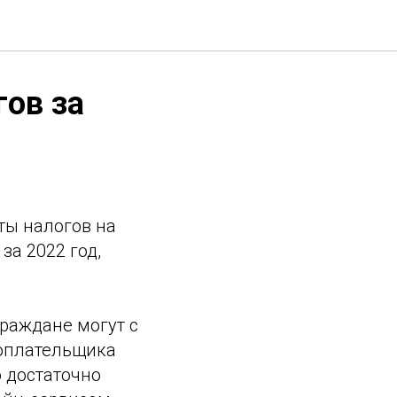
ов за
ты налогов на
а 2022 год,
граждане могут с
гоплательщика
о достаточно