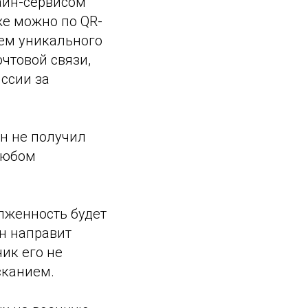
айн-сервисом
же можно по QR-
ием уникального
чтовой связи,
ссии за
н не получил
 любом
олженность будет
н направит
ик его не
сканием.