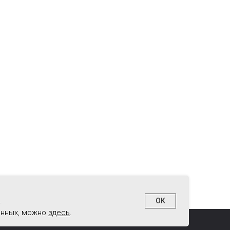
жемся с вами в ближайшее время
.
OK
данных, можно
здесь
.
едитация