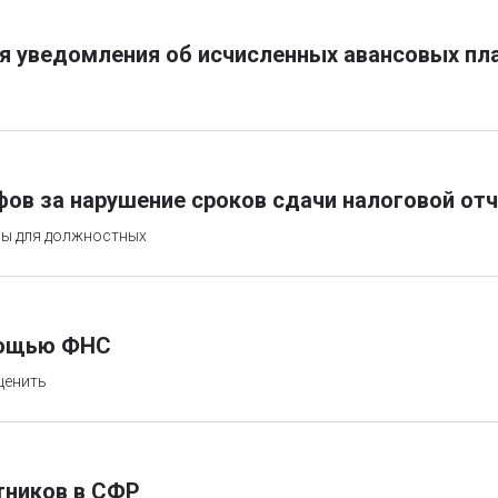
 уведомления об исчисленных авансовых плат
фов за нарушение сроков сдачи налоговой от
фы для должностных
омощью ФНС
ценить
тников в СФР